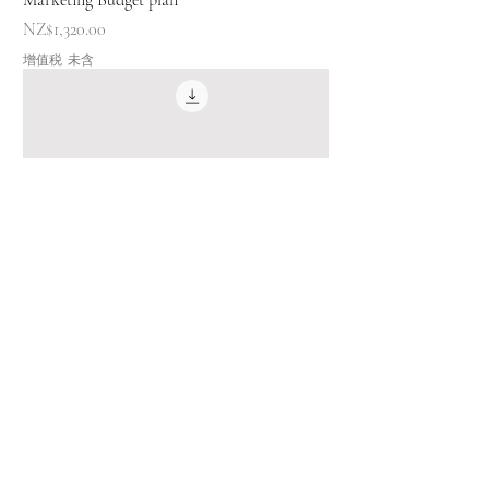
價格
NZ$1,320.00
增值税 未含
Marketing strategy & plan
價格
NZ$4,400.00
增值税 未含